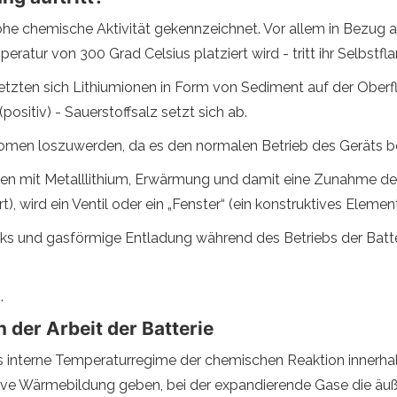
 hohe chemische Aktivität gekennzeichnet. Vor allem in Bezug a
tur von 300 Grad Celsius platziert wird - tritt ihr Selbstf
etzten sich Lithiumionen in Form von Sediment auf der Oberfl
ositiv) - Sauerstoffsalz setzt sich ab.
nomen loszuwerden, da es den normalen Betrieb des Geräts beg
zen mit Metalllithium, Erwärmung und damit eine Zunahme de
, wird ein Ventil oder ein „Fenster“ (ein konstruktives Element 
s und gasförmige Entladung während des Betriebs der Batter
.
n der Arbeit der Batterie
as interne Temperaturregime der chemischen Reaktion innerhalb
ive Wärmebildung geben, bei der expandierende Gase die äuß