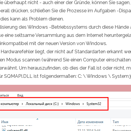
ie überhaupt nicht - auch einer der Gründe, können Sie sagen
rall drücken, schließen Sie die Prozesse im Aufgaben -Dispa
ll dies kann als Problem dienen.
lisierung des Windows -Betriebssystems durch diese Hände 
e eine seltsame Versammlung aus dem Internet heruntergeladen
ach inkompatibel mit der neuen Version von Windows.
m Hardwarefehler liegt, der nicht auf Standardarten erkannt 
n Modus scannen (während Sie einen Computer einschalten)
erwähnt. Um herauszufinden, ob dies der Fall ist oder nicht, m
 für SQMAPI.DLL ist folgendermaßen: C: \ Windows \ System