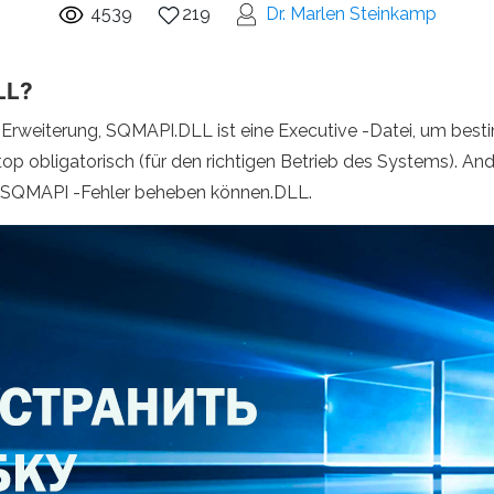
4539
219
Dr. Marlen Steinkamp
LL?
en Erweiterung, SQMAPI.DLL ist eine Executive -Datei, um be
top obligatorisch (für den richtigen Betrieb des Systems). An
en SQMAPI -Fehler beheben können.DLL.