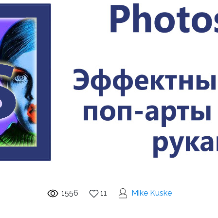
1556
11
Mike Kuske