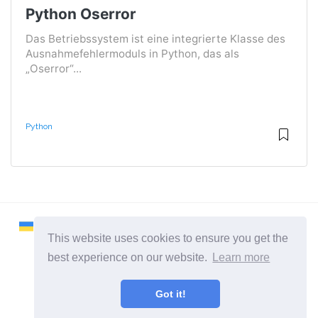
Python Oserror
Das Betriebssystem ist eine integrierte Klasse des
Ausnahmefehlermoduls in Python, das als
„Oserror“...
Python
This website uses cookies to ensure you get the
best experience on our website.
Learn more
2026 ©
Remontcompa
Got it!
Alle Kategorien
Eine Seite über das Linux-Betriebssystem