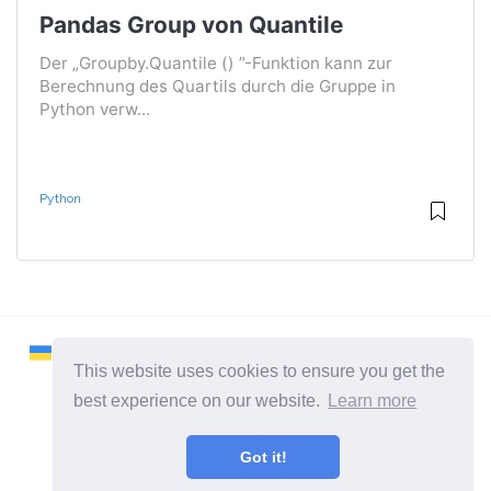
Pandas Group von Quantile
Der „Groupby.Quantile () ”-Funktion kann zur
Berechnung des Quartils durch die Gruppe in
Python verw...
Python
This website uses cookies to ensure you get the
best experience on our website.
Learn more
2026 ©
Remontcompa
Got it!
Alle Kategorien
Eine Seite über das Linux-Betriebssystem