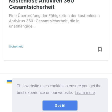
Kostenlose Antiviren 360
Gesamtsicherheit
Eine Überprüfung der Fähigkeiten der kostenlosen
Antivirus 360 -Gesamtsicherheit, die in
unabhängige...
Sicherheit
This website uses cookies to ensure you get the
best experience on our website.
Learn more
2026 ©
Remontcompa
Got it!
Alle Kategorien