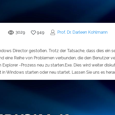
3029
949
Prof. Dr. Darleen Kohlmann
dows Director gestoßen. Trotz der Tatsache, dass dies ein s
ind eine Reihe von Problemen verbunden, die den Benutzer ve
en Explorer -Prozess neu zu starten.Exe. Dies wird weiter diskut
nt in Windows starten oder neu startet. Lassen Sie uns es her