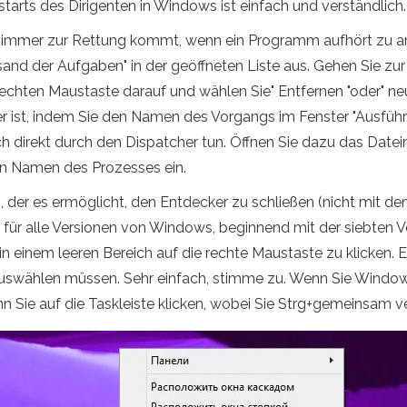
tarts des Dirigenten in Windows ist einfach und verständlich.
 immer zur Rettung kommt, wenn ein Programm aufhört zu ar
and der Aufgaben" in der geöffneten Liste aus. Gehen Sie zur
er rechten Maustaste darauf und wählen Sie" Entfernen "oder" neu
r ist, indem Sie den Namen des Vorgangs im Fenster "Ausführ
h direkt durch den Dispatcher tun. Öffnen Sie dazu das Date
en Namen des Prozesses ein.
, der es ermöglicht, den Entdecker zu schließen (nicht mit 
 für alle Versionen von Windows, beginnend mit der siebten Ver
n einem leeren Bereich auf die rechte Maustaste zu klicken.
auswählen müssen. Sehr einfach, stimme zu. Wenn Sie Windows
n Sie auf die Taskleiste klicken, wobei Sie Strg+gemeinsam 