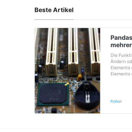
Beste Artikel
Pandas
mehrer
Die Funkti
Ändern o
Elements 
Elements d
Python