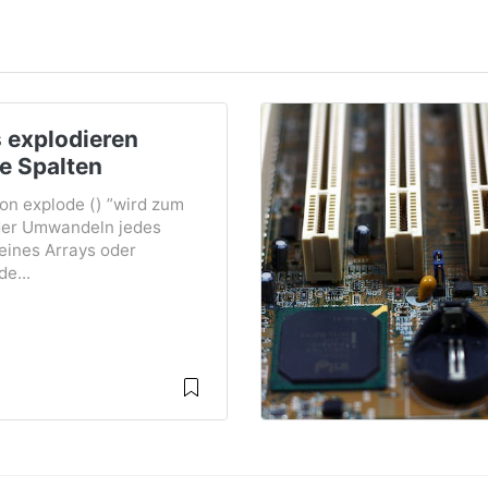
 explodieren
e Spalten
on explode () ”wird zum
der Umwandeln jedes
eines Arrays oder
e...