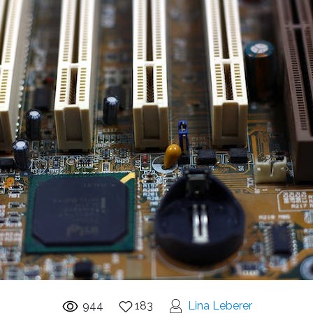
944
183
Lina Leberer