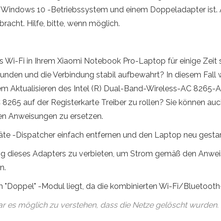
t Windows 10 -Betriebssystem und einem Doppeladapter ist. 
racht. Hilfe, bitte, wenn möglich.
ss Wi-Fi in Ihrem Xiaomi Notebook Pro-Laptop für einige Zeit 
unden und die Verbindung stabil aufbewahrt? In diesem Fall 
m Aktualisieren des Intel (R) Dual-Band-Wireless-AC 8265-Ad
 8265 auf der Registerkarte Treiber zu rollen? Sie können auc
sen Anweisungen zu ersetzen.
e -Dispatcher einfach entfernen und den Laptop neu gestarte
ung dieses Adapters zu verbieten, um Strom gemäß den Anwe
n.
im "Doppel" -Modul liegt, da die kombinierten Wi-Fi/Bluetooth
es möglich zu verstehen, dass die Netze gelöscht wurden. Die