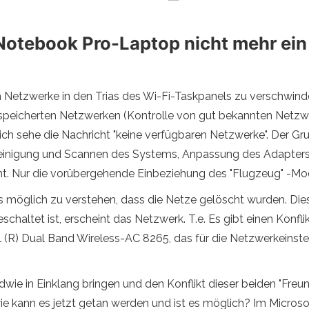
Notebook Pro-Laptop nicht mehr ei
 Netzwerke in den Trias des Wi-Fi-Taskpanels zu verschwinde
speicherten Netzwerken (Kontrolle von gut bekannten Netzw
ich sehe die Nachricht "keine verfügbaren Netzwerke". Der Gr
einigung und Scannen des Systems, Anpassung des Adapters 
 nicht. Nur die vorübergehende Einbeziehung des "Flugzeug" -M
möglich zu verstehen, dass die Netze gelöscht wurden. Dies i
altet ist, erscheint das Netzwerk. T.e. Es gibt einen Konflik
l (R) Dual Band Wireless-AC 8265, das für die Netzwerkeinste
endwie in Einklang bringen und den Konflikt dieser beiden "Fre
ie kann es jetzt getan werden und ist es möglich? Im Microso