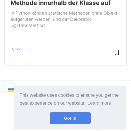
Methode innerhalb der Klasse auf
In Python können statische Methoden ohne Objekt
aufgerufen werden, und der Dekorator
„@staticMethod“...
Python
This website uses cookies to ensure you get the
best experience on our website.
Learn more
2026 ©
Remontcompa
Got it!
Alle Kategorien
Eine Seite über das Linux-Betriebssystem