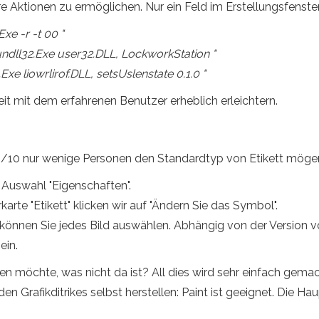
e Aktionen zu ermöglichen. Nur ein Feld im Erstellungsfenst
xe -r -t 00 "
ndll32.Exe user32.DLL, LockworkStation "
Exe liowrlirof.DLL, setsUslenstate 0.1.0 "
it mit dem erfahrenen Benutzer erheblich erleichtern.
10 nur wenige Personen den Standardtyp von Etikett mögen. 
. Auswahl "Eigenschaften".
karte "Etikett" klicken wir auf "Ändern Sie das Symbol".
t können Sie jedes Bild auswählen. Abhängig von der Version
ein.
zen möchte, was nicht da ist? All dies wird sehr einfach gema
den Grafikditrikes selbst herstellen: Paint ist geeignet. Die 