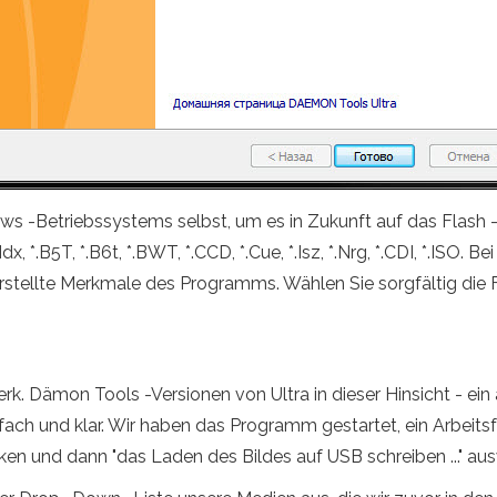
ows -Betriebssystems selbst, um es in Zukunft auf das Flash
 *.B5T, *.B6t, *.BWT, *.CCD, *.Cue, *.Isz, *.Nrg, *.CDI, *.ISO. B
rstellte Merkmale des Programms. Wählen Sie sorgfältig die F
werk. Dämon Tools -Versionen von Ultra in dieser Hinsicht - 
einfach und klar. Wir haben das Programm gestartet, ein Arbeit
cken und dann "das Laden des Bildes auf USB schreiben ..." au