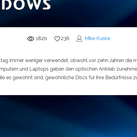
1820
236
Mike Kuske
ltag immer weniger verwendet, obwohl vor zehn Jahren die 
computern und Laptops geben den optischen Antrieb zunehmen
ie es gewohnt sind, gewöhnliche Discs für ihre Bedürfnisse z