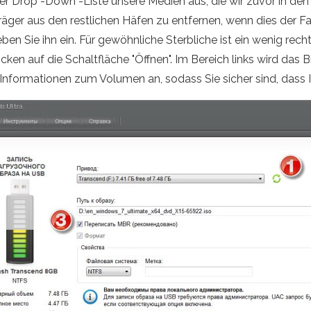
s der Drop -Down -Liste unsere Medien aus, die wir zuvor in 
räger aus den restlichen Häfen zu entfernen, wenn dies der Fal
eben Sie ihn ein. Für gewöhnliche Sterbliche ist ein wenig rech
licken auf die Schaltfläche "Öffnen". Im Bereich links wird da
 Informationen zum Volumen an, sodass Sie sicher sind, dass 