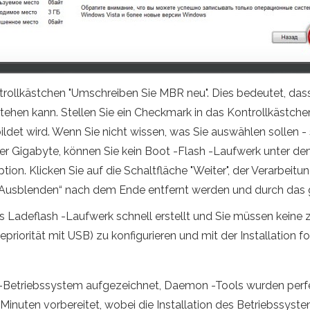
ntrollkästchen "Umschreiben Sie MBR neu". Dies bedeutet, d
stehen kann. Stellen Sie ein Checkmark in das Kontrollkästche
det wird. Wenn Sie nicht wissen, was Sie auswählen sollen - s
 vier Gigabyte, können Sie kein Boot -Flash -Laufwerk unter d
ion. Klicken Sie auf die Schaltfläche "Weiter", der Verarbeit
 „Ausblenden“ nach dem Ende entfernt werden und durch das 
deflash -Laufwerk schnell erstellt und Sie müssen keine zu
depriorität mit USB) zu konfigurieren und mit der Installation f
-Betriebssystem aufgezeichnet, Daemon -Tools wurden perfe
Minuten vorbereitet, wobei die Installation des Betriebssyst