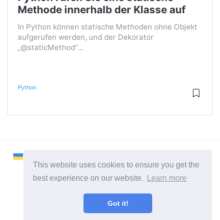
Methode innerhalb der Klasse auf
In Python können statische Methoden ohne Objekt
aufgerufen werden, und der Dekorator
„@staticMethod“...
Python
This website uses cookies to ensure you get the
best experience on our website.
Learn more
2026 ©
Remontcompa
Got it!
Alle Kategorien
Eine Seite über das Linux-Betriebssystem