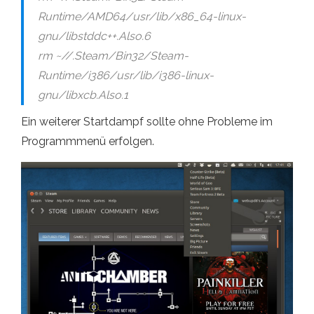
Runtime/AMD64/usr/lib/x86_64-linux-
gnu/libstddc++.Also.6
rm ~//.Steam/Bin32/Steam-
Runtime/i386/usr/lib/i386-linux-
gnu/libxcb.Also.1
Ein weiterer Startdampf sollte ohne Probleme im
Programmmenü erfolgen.