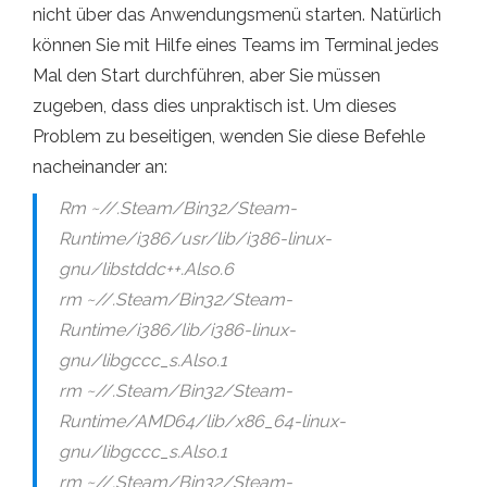
nicht über das Anwendungsmenü starten. Natürlich
können Sie mit Hilfe eines Teams im Terminal jedes
Mal den Start durchführen, aber Sie müssen
zugeben, dass dies unpraktisch ist. Um dieses
Problem zu beseitigen, wenden Sie diese Befehle
nacheinander an:
Rm ~//.Steam/Bin32/Steam-
Runtime/i386/usr/lib/i386-linux-
gnu/libstddc++.Also.6
rm ~//.Steam/Bin32/Steam-
Runtime/i386/lib/i386-linux-
gnu/libgccc_s.Also.1
rm ~//.Steam/Bin32/Steam-
Runtime/AMD64/lib/x86_64-linux-
gnu/libgccc_s.Also.1
rm ~//.Steam/Bin32/Steam-