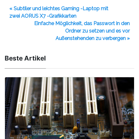
« Subtiler und leichtes Gaming -Laptop mit
zwei AORUS X7 -Grafikkarten
Einfache Möglichkeit, das Passwort in den
Ordner zu setzen und es vor
Außenstehenden zu verbergen »
Beste Artikel