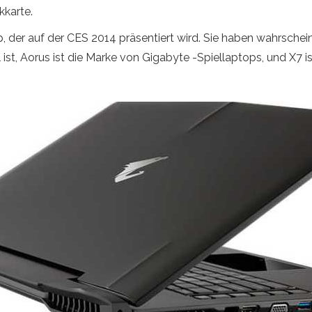
kkarte.
r auf der CES 2014 präsentiert wird. Sie haben wahrscheinl
ist, Aorus ist die Marke von Gigabyte -Spiellaptops, und X7 i