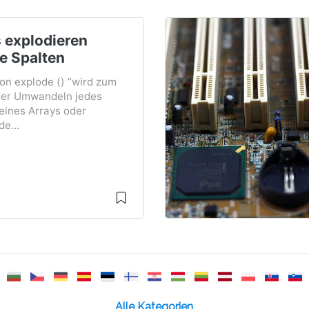
 explodieren
e Spalten
on explode () ”wird zum
der Umwandeln jedes
eines Arrays oder
e...
Alle Kategorien