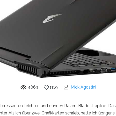
4863
1119
Mick Agostini
interessanten, leichten und dünnen Razer -Blade -Laptop. Das
nter. Als ich über zwei Grafikkarten schrieb, hatte ich übrige