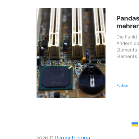
Pandas
mehrer
Die Funkti
Ändern o
Elements 
Elements d
Python
2026 ©
Remontcompa