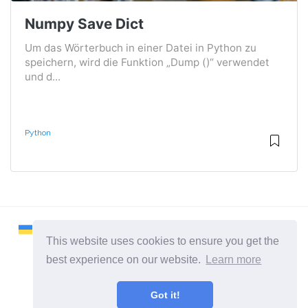
Numpy Save Dict
Um das Wörterbuch in einer Datei in Python zu
speichern, wird die Funktion „Dump ()“ verwendet
und d...
Python
This website uses cookies to ensure you get the
best experience on our website.
Learn more
2026 ©
Remontcompa
Got it!
Alle Kategorien