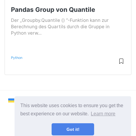
Pandas Group von Quantile
Der „Groupby.Quantile () ”-Funktion kann zur
Berechnung des Quartils durch die Gruppe in
Python verw...
Python
This website uses cookies to ensure you get the
best experience on our website.
Learn more
2026 ©
Remontcompa
Got it!
Alle Kategorien