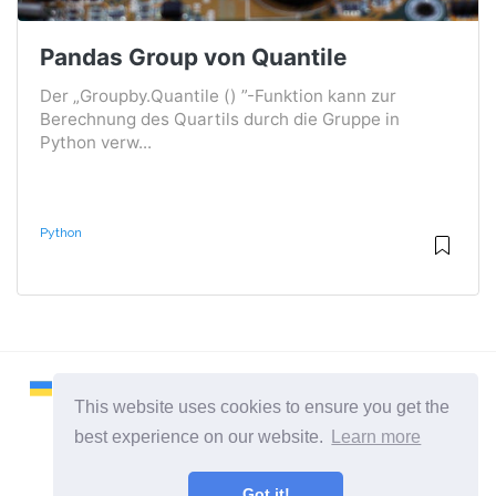
Pandas Group von Quantile
Der „Groupby.Quantile () ”-Funktion kann zur
Berechnung des Quartils durch die Gruppe in
Python verw...
Python
This website uses cookies to ensure you get the
best experience on our website.
Learn more
2026 ©
Remontcompa
Got it!