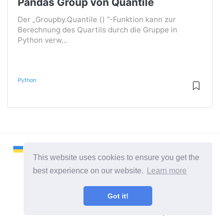
Pandas Group von Quantile
Der „Groupby.Quantile () ”-Funktion kann zur
Berechnung des Quartils durch die Gruppe in
Python verw...
Python
This website uses cookies to ensure you get the
best experience on our website.
Learn more
2026 ©
Remontcompa
Got it!
Alle Kategorien
Eine Seite über das Linux-Betriebssystem