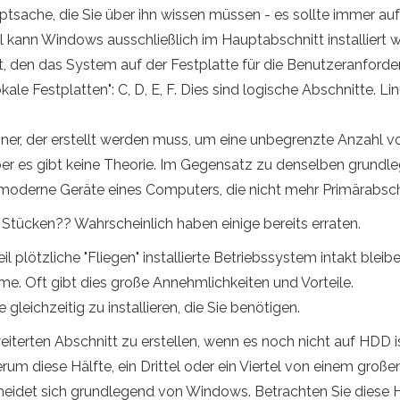
tsache, die Sie über ihn wissen müssen - es sollte immer auf
el kann Windows ausschließlich im Hauptabschnitt installiert 
Ort, den das System auf der Festplatte für die Benutzeranfor
lokale Festplatten": C, D, E, F. Dies sind logische Abschnitte.
iner, der erstellt werden muss, um eine unbegrenzte Anzahl vo
ber es gibt keine Theorie. Im Gegensatz zu denselben grundl
moderne Geräte eines Computers, die nicht mehr Primärabsch
 Stücken?? Wahrscheinlich haben einige bereits erraten.
l plötzliche "Fliegen" installierte Betriebssystem intakt bleib
. Oft gibt dies große Annehmlichkeiten und Vorteile.
gleichzeitig zu installieren, die Sie benötigen.
weiterten Abschnitt zu erstellen, wenn es noch nicht auf HDD ist
rum diese Hälfte, ein Drittel oder ein Viertel von einem großen
cheidet sich grundlegend von Windows. Betrachten Sie diese H