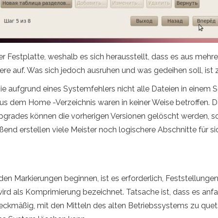
er Festplatte, weshalb es sich herausstellt, dass es aus mehr
re auf. Was sich jedoch ausruhen und was gedeihen soll, ist 
e aufgrund eines Systemfehlers nicht alle Dateien in einem 
us dem Home -Verzeichnis waren in keiner Weise betroffen. Da
Upgrades können die vorherigen Versionen gelöscht werden, 
nd erstellen viele Meister noch logischere Abschnitte für sich
en Markierungen beginnen, ist es erforderlich, Feststellungen
ird als Komprimierung bezeichnet. Tatsache ist, dass es anfa
weckmäßig, mit den Mitteln des alten Betriebssystems zu quets