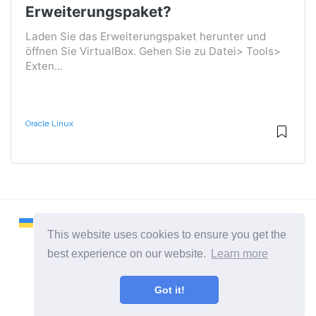
Erweiterungspaket?
Laden Sie das Erweiterungspaket herunter und
öffnen Sie VirtualBox. Gehen Sie zu Datei> Tools>
Exten...
Oracle Linux
This website uses cookies to ensure you get the
best experience on our website.
Learn more
2026 ©
Remontcompa
Got it!
Alle Kategorien
Eine Seite über das Linux-Betriebssystem