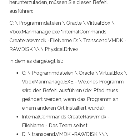
herunterzuladen, müssen Sie diesen Befehl
ausführen:
C: \ Programmdateien \ Oracle \ VirtualBox \
VboxManmanage.exe "InternalCommands
Createrawvmdk -FileName D: \ Transcend.VMDK -
RAWDISK \\.\ PhysicalDrive2
In dem es dargelegt ist:
C: \ Programmdateien \ Oracle \ VirtualBox \
VboxManmanage.EXE - Welches Programm
wird den Befehl ausführen (der Pfad muss
geändert werden, wenn das Programm an
einem anderen Ort installiert wurde);
InternalCommands CreateRawvmdk -
FileName - Das Team selbst;
D: \ transcend.VMDK -RAWDISK \\.\