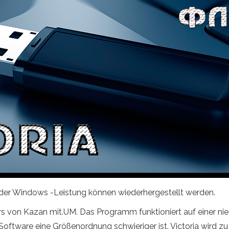
 der Windows -Leistung können wiederhergestellt werden.
ers von Kazan mit.UM. Das Programm funktioniert auf einer nie
 Software eine Größenordnung schwieriger ist. Victoria wird z