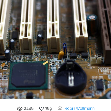
2448
389
Robin Wollmann